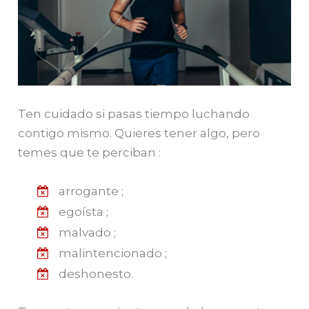
Ten cuidado si pasas tiempo luchando
contigo mismo. Quieres tener algo, pero
temes que te perciban :
arrogante ;
egoísta ;
malvado ;
malintencionado ;
deshonesto.