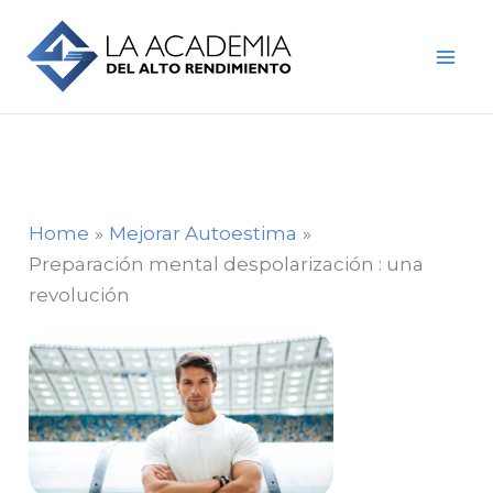
Skip
to
content
Home
Mejorar Autoestima
Preparación mental despolarización : una
revolución