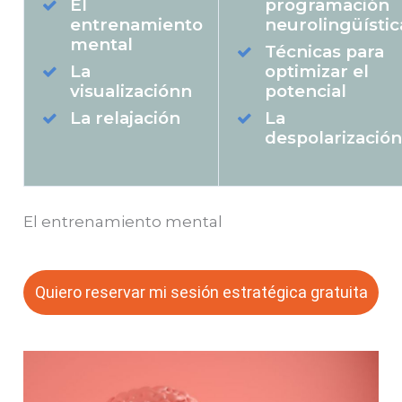
El
programación
entrenamiento
neurolingüístic
mental
Técnicas para
La
optimizar el
visualizaciónn
potencial
La relajación
La
despolarizació
El entrenamiento mental
Quiero reservar mi sesión estratégica gratuita