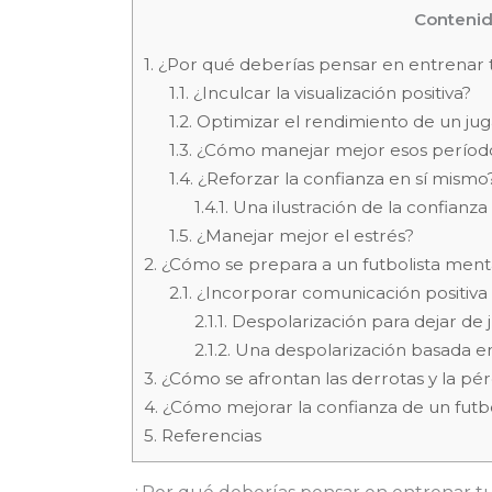
Conteni
1.
¿Por qué deberías pensar en entrenar t
1.1.
¿Inculcar la visualización positiva?
1.2.
Optimizar el rendimiento de un jug
1.3.
¿Cómo manejar mejor esos período
1.4.
¿Reforzar la confianza en sí mismo
1.4.1.
Una ilustración de la confianz
1.5.
¿Manejar mejor el estrés?
2.
¿Cómo se prepara a un futbolista men
2.1.
¿Incorporar comunicación positiva 
2.1.1.
Despolarización para dejar de 
2.1.2.
Una despolarización basada en
3.
¿Cómo se afrontan las derrotas y la pé
4.
¿Cómo mejorar la confianza de un futb
5.
Referencias