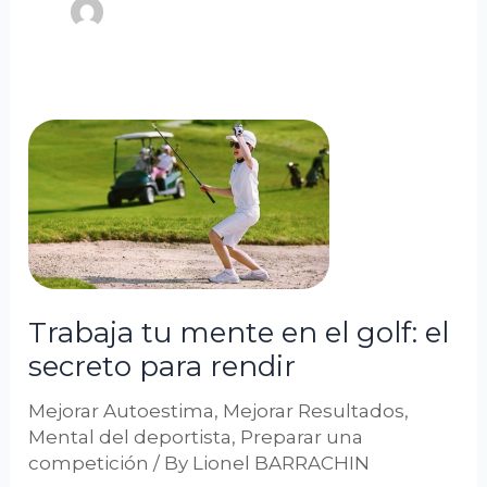
Trabaja
tu
mente
en
el
golf:
el
Trabaja tu mente en el golf: el
secreto
secreto para rendir
para
rendir
Mejorar Autoestima
,
Mejorar Resultados
,
Mental del deportista
,
Preparar una
competición
/ By
Lionel BARRACHIN