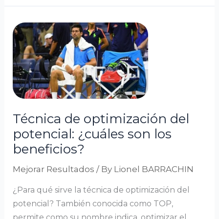
Técnica
de
optimización
del
potencial:
¿cuáles
son
Técnica de optimización del
los
potencial: ¿cuáles son los
beneficios?
beneficios?
Mejorar Resultados
/ By
Lionel BARRACHIN
¿Para qué sirve la técnica de optimización del
potencial? También conocida como TOP,
permite como su nombre indica, optimizar el