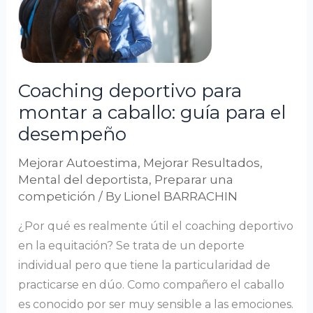
montar
a
caballo:
guía
Coaching deportivo para
para
montar a caballo: guía para el
el
desempeño
desempeño
Mejorar Autoestima
,
Mejorar Resultados
,
Mental del deportista
,
Preparar una
competición
/ By
Lionel BARRACHIN
¿Por qué es realmente útil el coaching deportivo
en la equitación? Se trata de un deporte
individual pero que tiene la particularidad de
practicarse en dúo. Como compañero el caballo
es conocido por ser muy sensible a las emociones.