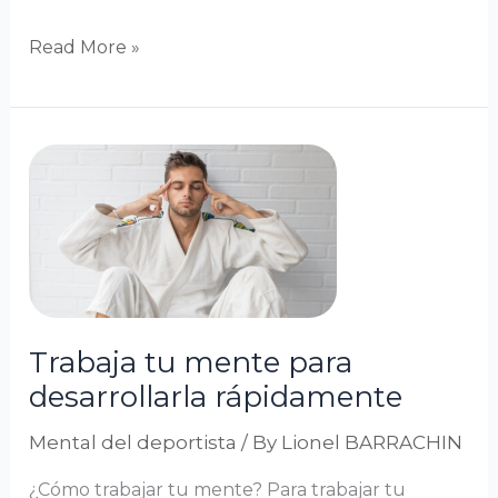
Read More »
Trabaja
tu
mente
para
desarrollarla
rápidamente
Trabaja tu mente para
desarrollarla rápidamente
Mental del deportista
/ By
Lionel BARRACHIN
¿Cómo trabajar tu mente? Para trabajar tu