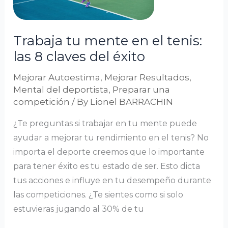
tenis:
las
Trabaja tu mente en el tenis:
8
las 8 claves del éxito
claves
del
Mejorar Autoestima
,
Mejorar Resultados
,
éxito
Mental del deportista
,
Preparar una
competición
/ By
Lionel BARRACHIN
¿Te preguntas si trabajar en tu mente puede
ayudar a mejorar tu rendimiento en el tenis? No
importa el deporte creemos que lo importante
para tener éxito es tu estado de ser. Esto dicta
tus acciones e influye en tu desempeño durante
las competiciones. ¿Te sientes como si solo
estuvieras jugando al 30% de tu