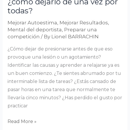
¿cómo dejarlo de una vez por
una
todas?
vez
por
Mejorar Autoestima
,
Mejorar Resultados
,
todas?
Mental del deportista
,
Preparar una
competición
/ By
Lionel BARRACHIN
¿Cómo dejar de presionarse antes de que eso
provoque una lesión o un agotamiento?
Identificar las causas y aprender a relajarse ya es
un buen comienzo. ¿Te sientes abrumado por tu
interminable lista de tareas? ¿Estás cansado de
pasar horas en una tarea que normalmente te
llevaría cinco minutos? ¿Has perdido el gusto por
practicar
Read More »