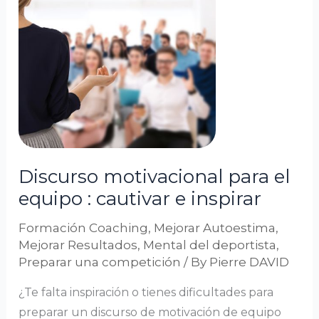
motivacional
para
el
equipo
:
cautivar
e
inspirar
Discurso motivacional para el
equipo : cautivar e inspirar
Formación Coaching
,
Mejorar Autoestima
,
Mejorar Resultados
,
Mental del deportista
,
Preparar una competición
/ By
Pierre DAVID
¿Te falta inspiración o tienes dificultades para
preparar un discurso de motivación de equipo