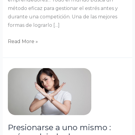
método eficaz para gestionar el estrés antes y
durante una competición. Una de las mejores
formas de lograrlo […]
Read More »
Presionarse
a
uno
mismo
:
¿cómo
dejarlo
Presionarse a uno mismo :
de