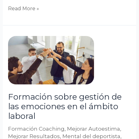
Read More »
Formación
sobre
gestión
de
las
emociones
en
Formación sobre gestión de
el
las emociones en el ámbito
ámbito
laboral
laboral
Formación Coaching
,
Mejorar Autoestima
,
Mejorar Resultados
,
Mental del deportista
,