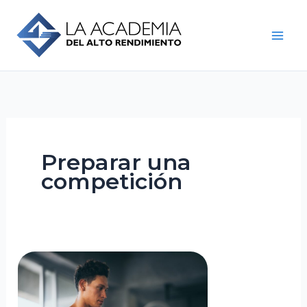
Skip
to
content
Preparar una
competición
¿Cómo
evitar
el