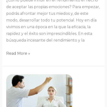
¿Cómo puede influir en el rendimiento el hecho
de aceptar las propias emociones? Para empezar,
podrás afrontar mejor tus miedos y, de este
modo, desarrollar todo tu potencial. Hoy en día
vivimos en una época en la que la eficacia, la
rapidez y el éxito son imprescindibles. En esta
búsqueda incesante del rendimiento y la
Read More »
¿Es
la
hipnosis
una
técnica