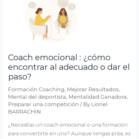
emocional
:
¿cómo
encontrar
al
adecuado
Coach emocional : ¿cómo
o
encontrar al adecuado o dar el
dar
paso?
el
paso?
Formación Coaching
,
Mejorar Resultados
,
Mental del deportista
,
Mentalidad Ganadora
,
Preparar una competición
/ By
Lionel
BARRACHIN
¿Necesitas un coach emocional o una formación
para convertirte en uno? Aunque tengas prisa, es