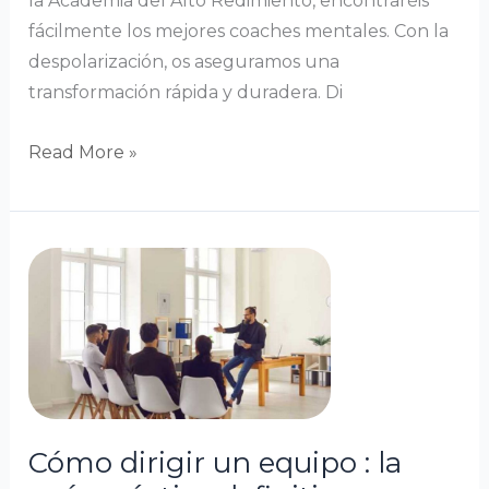
la Academia del Alto Redimiento, encontraréis
fácilmente los mejores coaches mentales. Con la
despolarización, os aseguramos una
transformación rápida y duradera. Di
Read More »
Cómo
dirigir
un
equipo
:
la
guía
Cómo dirigir un equipo : la
práctica