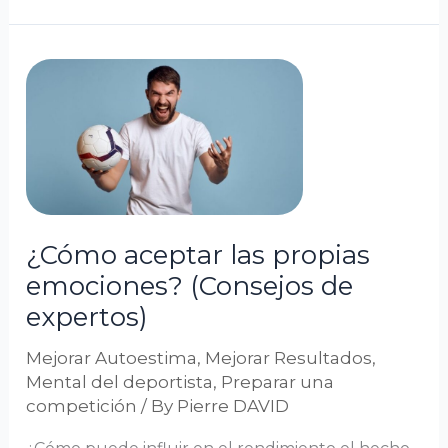
¿Cómo
aceptar
las
propias
emociones?
(Consejos
de
¿Cómo aceptar las propias
expertos)
emociones? (Consejos de
expertos)
Mejorar Autoestima
,
Mejorar Resultados
,
Mental del deportista
,
Preparar una
competición
/ By
Pierre DAVID