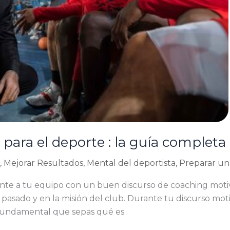
para el deporte : la guía completa
,
Mejorar Resultados
,
Mental del deportista
,
Preparar un
te a tu equipo con un buen discurso de coaching motiv
l pasado y en la misión del club. Durante tu discurso mo
 fundamental que sepas qué es