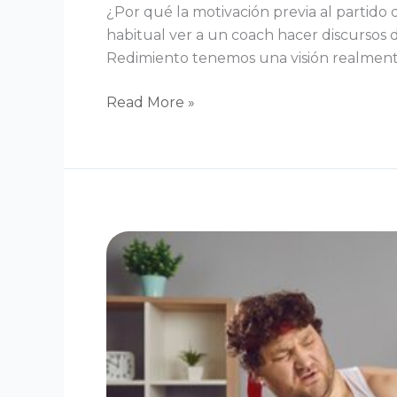
¿Por qué la motivación previa al partid
habitual ver a un coach hacer discursos 
Redimiento tenemos una visión realmente
Read More »
Causas
de
la
falta
de
motivación
:
cómo