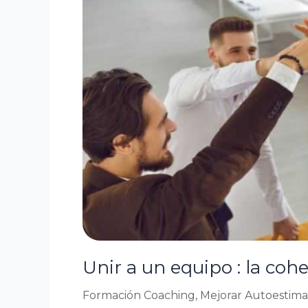
:
la
cohesión
como
clave
para
el
rendimiento
Unir a un equipo : la coh
Formación Coaching
,
Mejorar Autoestima