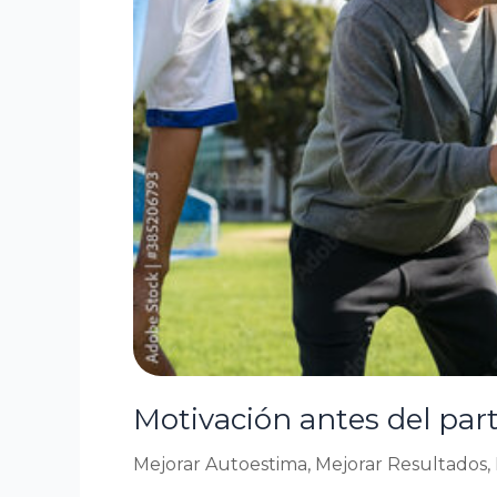
la
inspiración
Motivación antes del part
Mejorar Autoestima
,
Mejorar Resultados
,