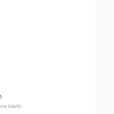
n
erre DAVID