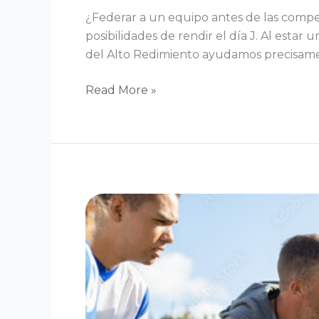
¿Federar a un equipo antes de las compet
posibilidades de rendir el día J. Al esta
del Alto Redimiento ayudamos precisamen
Read More »
Motivación
antes
del
partido
:
lo
importante
es