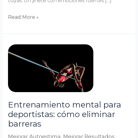
tuyas. Un jinete con emociones fuertes […]
Read More »
Entrenamiento
mental
para
deportistas:
cómo
eliminar
barreras
Entrenamiento mental para
deportistas: cómo eliminar
barreras
Mejorar Autoestima
,
Mejorar Resultados
,