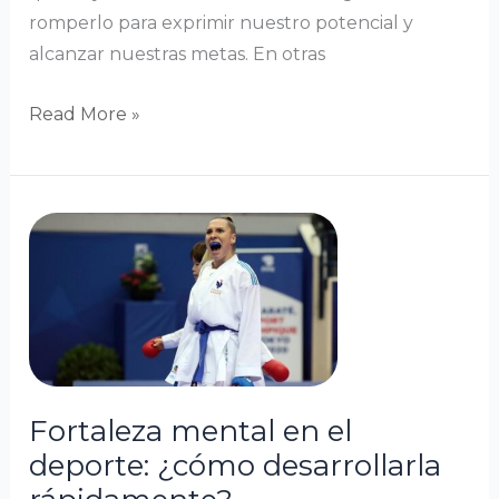
romperlo para exprimir nuestro potencial y
alcanzar nuestras metas. En otras
Read More »
Fortaleza
mental
en
el
deporte:
¿cómo
desarrollarla
Fortaleza mental en el
rápidamente?
deporte: ¿cómo desarrollarla