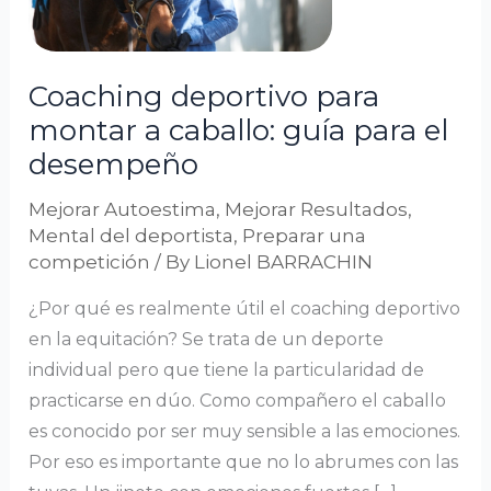
a
caballo:
guía
Coaching deportivo para
para
montar a caballo: guía para el
el
desempeño
desempeño
Mejorar Autoestima
,
Mejorar Resultados
,
Mental del deportista
,
Preparar una
competición
/ By
Lionel BARRACHIN
¿Por qué es realmente útil el coaching deportivo
en la equitación? Se trata de un deporte
individual pero que tiene la particularidad de
practicarse en dúo. Como compañero el caballo
es conocido por ser muy sensible a las emociones.
Por eso es importante que no lo abrumes con las