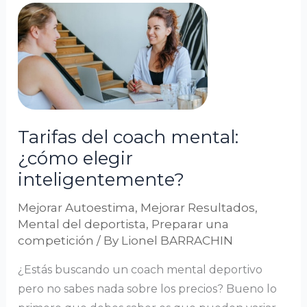
Tarifas
del
coach
mental:
¿cómo
elegir
inteligentemente?
Tarifas del coach mental:
¿cómo elegir
inteligentemente?
Mejorar Autoestima
,
Mejorar Resultados
,
Mental del deportista
,
Preparar una
competición
/ By
Lionel BARRACHIN
¿Estás buscando un coach mental deportivo
pero no sabes nada sobre los precios? Bueno lo