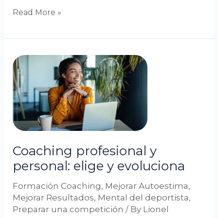
Read More »
Coaching
profesional
y
personal:
elige
y
evoluciona
Coaching profesional y
personal: elige y evoluciona
Formación Coaching
,
Mejorar Autoestima
,
Mejorar Resultados
,
Mental del deportista
,
Preparar una competición
/ By
Lionel