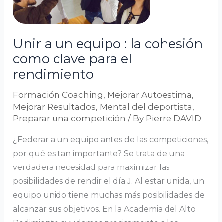
:
la
cohesión
Unir a un equipo : la cohesión
como
como clave para el
clave
rendimiento
para
el
Formación Coaching
,
Mejorar Autoestima
,
rendimiento
Mejorar Resultados
,
Mental del deportista
,
Preparar una competición
/ By
Pierre DAVID
¿Federar a un equipo antes de las competiciones,
por qué es tan importante? Se trata de una
verdadera necesidad para maximizar las
posibilidades de rendir el día J. Al estar unida, un
equipo unido tiene muchas más posibilidades de
alcanzar sus objetivos. En la Academia del Alto