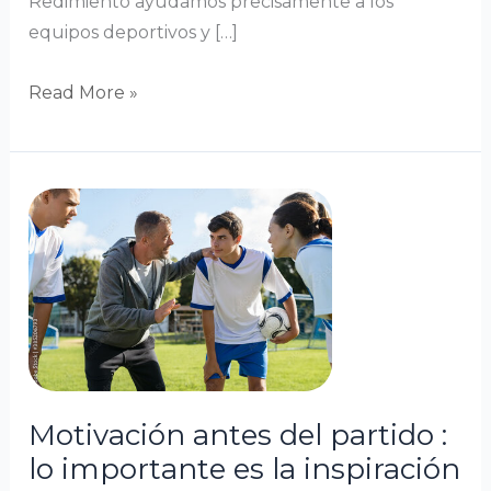
Redimiento ayudamos precisamente a los
equipos deportivos y […]
Read More »
Motivación
antes
del
partido
:
lo
importante
es
Motivación antes del partido :
la
lo importante es la inspiración
inspiración