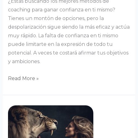
¿Estás buscando los mejores métodos de
coaching para ganar confianza en ti mismo?
Tienes un montón de opciones, pero la
despolarización sigue siendo la más eficaz y actúa
muy rápido. La falta de confianza en ti mismo
puede limitarte en la expresión de todo tu
potencial. A veces te costará afirmar tus objetivos
y ambiciones.
Read More »
Confianza
en
uno
mismo