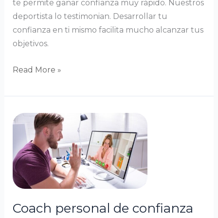
te permite ganar confianza muy rápido. Nuestros
deportista lo testimonian. Desarrollar tu
confianza en ti mismo facilita mucho alcanzar tus
objetivos.
Read More »
Coach
personal
de
confianza
en
uno
mismo
Coach personal de confianza
: