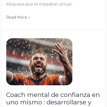
bloqueos que te impedirán actuar.
Read More »
Coach
mental
de
confianza
en
uno
mismo
:
desarrollarse
Coach mental de confianza en
y
uno mismo : desarrollarse y
triunfar