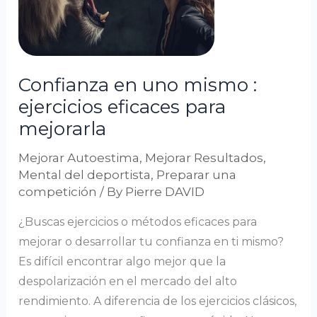
:
ejercicios
eficaces
para
Confianza en uno mismo :
mejorarla
ejercicios eficaces para
mejorarla
Mejorar Autoestima
,
Mejorar Resultados
,
Mental del deportista
,
Preparar una
competición
/ By
Pierre DAVID
¿Buscas ejercicios o métodos eficaces para
mejorar o desarrollar tu confianza en ti mismo?
Es difícil encontrar algo mejor que la
despolarización en el mercado del alto
rendimiento. A diferencia de los ejercicios clásicos,