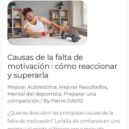
Causas
de
la
falta
de
motivación
:
Causas de la falta de
cómo
motivación : cómo reaccionar
reaccionar
y superarla
y
superarla
Mejorar Autoestima
,
Mejorar Resultados
,
Mental del deportista
,
Preparar una
competición
/ By
Pierre DAVID
¿Quieres descubrir las principales causas de la
falta de motivación? La falta de confianza en uno