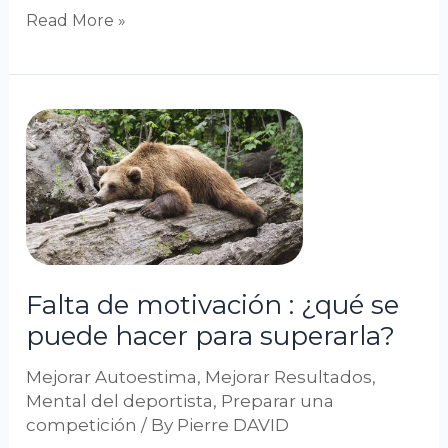
Read More »
Falta
de
motivación
:
¿qué
se
puede
Falta de motivación : ¿qué se
hacer
puede hacer para superarla?
para
superarla?
Mejorar Autoestima
,
Mejorar Resultados
,
Mental del deportista
,
Preparar una
competición
/ By
Pierre DAVID