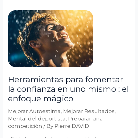
Herramientas
para
fomentar
la
confianza
en
uno
mismo
Herramientas para fomentar
:
la confianza en uno mismo : el
el
enfoque mágico
enfoque
mágico
Mejorar Autoestima
,
Mejorar Resultados
,
Mental del deportista
,
Preparar una
competición
/ By
Pierre DAVID